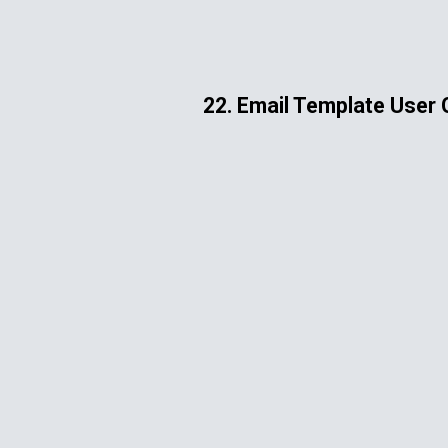
ip to main content
Skip to navigat
22. Email Template User 